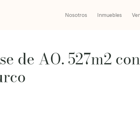
Nosotros
Inmuebles
Ven
se de AO. 527m2 con
urco