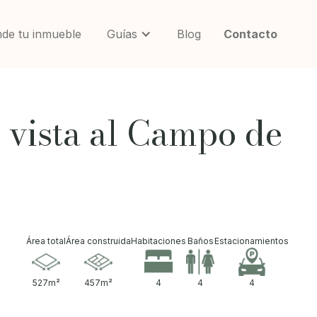
de tu inmueble
Guías
Blog
Contacto
 vista al Campo de
Área total
Área construida
Habitaciones
Baños
Estacionamientos
527
m²
457
m²
4
4
4