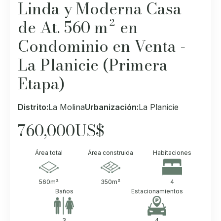
Linda y Moderna Casa
de At. 560 m² en
Condominio en Venta -
La Planicie (Primera
Etapa)
Distrito:
La Molina
Urbanización:
La Planicie
760,000
US$
Área total
Área construida
Habitaciones
560
m²
350
m²
4
Baños
Estacionamientos
3
4