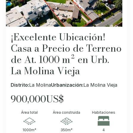
¡Excelente Ubicación!
Casa a Precio de Terreno
de At. 1000 m² en Urb.
La Molina Vieja
Distrito:
La Molina
Urbanización:
La Molina Vieja
900,000
US$
Área total
Área construida
Habitaciones
1000
m²
350
m²
4