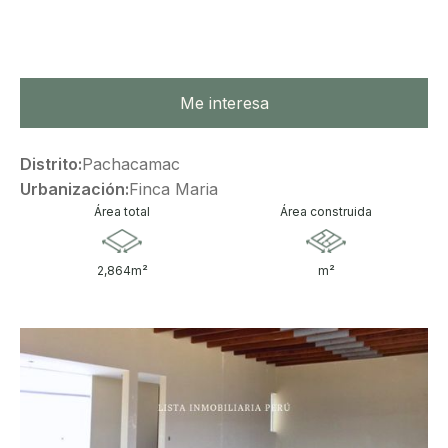
Me interesa
Distrito:
Pachacamac
Urbanización:
Finca Maria
Área total
Área construida
2,864
m²
m²