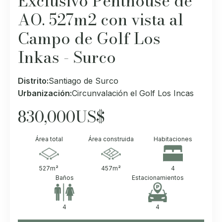
Exclusivo Penthouse de
AO. 527m2 con vista al
Campo de Golf Los
Inkas - Surco
Distrito:
Santiago de Surco
Urbanización:
Circunvalación el Golf Los Incas
830,000
US$
Área total
Área construida
Habitaciones
527
m²
457
m²
4
Baños
Estacionamientos
4
4