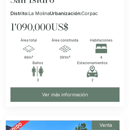
Distrito:
La Molina
Urbanización:
Corpac
1'090,000
US$
Área total
Área construida
Habitaciones
46
m²
391
m²
4
Baños
Estacionamientos
3
2
Ver más información
Venta