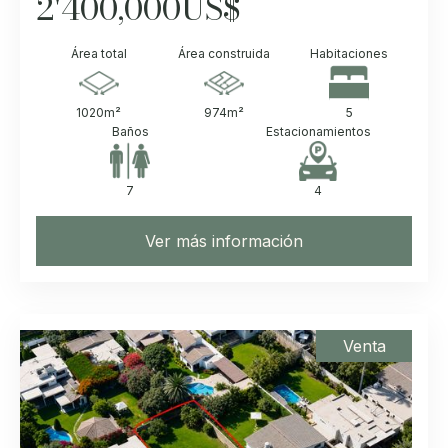
2'400,000
US$
Área total
Área construida
Habitaciones
1020
m²
974
m²
5
Baños
Estacionamientos
7
4
Ver más información
Venta