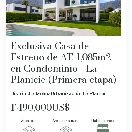
Exclusiva Casa de
Estreno de AT. 1,085m2
en Condominio - La
Planicie (Primera etapa)
Distrito:
La Molina
Urbanización:
La Planicie
1'490,000
US$
Área total
Área construida
Habitaciones