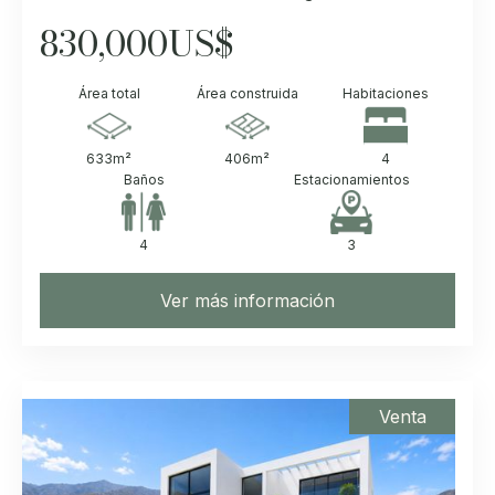
830,000
US$
Área total
Área construida
Habitaciones
633
m²
406
m²
4
Baños
Estacionamientos
4
3
Ver más información
Venta