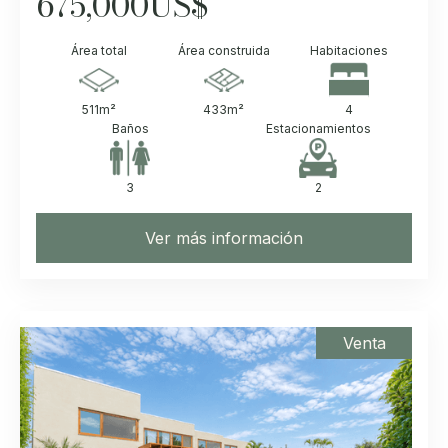
675,000
US$
Área total
Área construida
Habitaciones
511
m²
433
m²
4
Baños
Estacionamientos
3
2
Ver más información
Venta