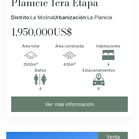
Planicie 1era Etapa
Distrito:
La Molina
Urbanización:
La Planicie
1,950,000
US$
Área total
Área construida
Habitaciones
2500
m²
435
m²
4
Baños
Estacionamientos
4
6
Ver más información
Venta