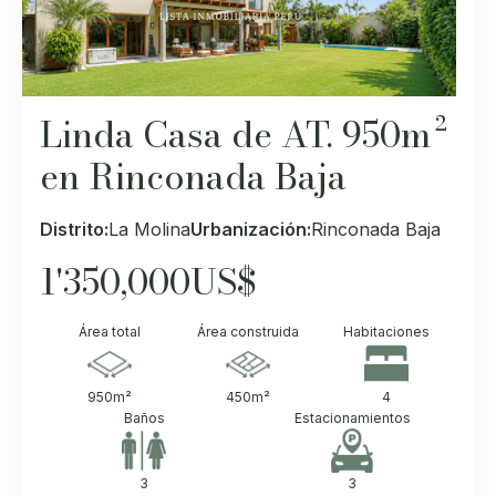
Linda Casa de AT. 950m²
en Rinconada Baja
Distrito:
La Molina
Urbanización:
Rinconada Baja
1'350,000
US$
Área total
Área construida
Habitaciones
950
m²
450
m²
4
Baños
Estacionamientos
3
3