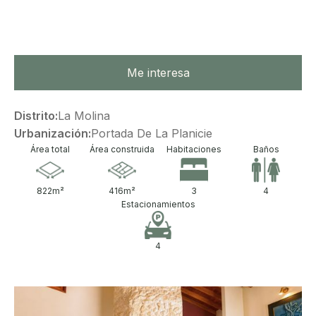
Me interesa
Distrito:
La Molina
Urbanización:
Portada De La Planicie
Área total
Área construida
Habitaciones
Baños
822
m²
416
m²
3
4
Estacionamientos
4