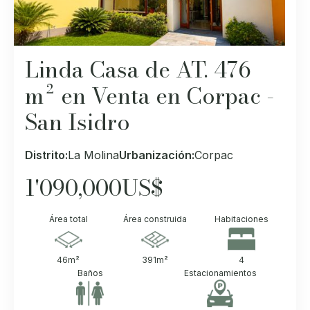
Linda Casa de AT. 476
m² en Venta en Corpac -
San Isidro
Distrito:
La Molina
Urbanización:
Corpac
1'090,000
US$
Área total
Área construida
Habitaciones
46
m²
391
m²
4
Baños
Estacionamientos