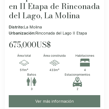
en II Etapa de Rinconada
del Lago, La Molina
Distrito:
La Molina
Urbanización:
Rinconada del Lago II Etapa
675,000
US$
Área total
Área construida
Habitaciones
511
m²
433
m²
4
Baños
Estacionamientos
3
2
Ver más información