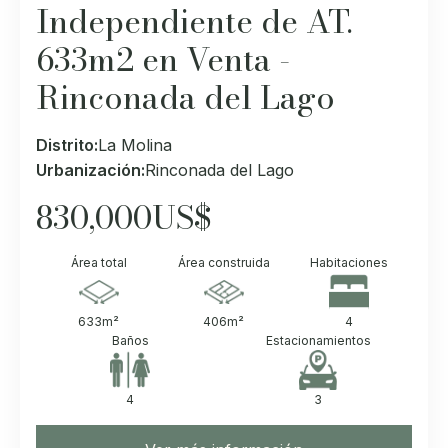
Independiente de AT.
633m2 en Venta -
Rinconada del Lago
Distrito:
La Molina
Urbanización:
Rinconada del Lago
830,000
US$
Área total
Área construida
Habitaciones
633
m²
406
m²
4
Baños
Estacionamientos
4
3