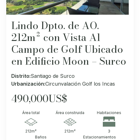
Lindo Dpto. de AO.
212m² con Vista Al
Campo de Golf Ubicado
en Edificio Moon – Surco
Distrito:
Santiago de Surco
Urbanización:
Circunvalación Golf los Incas
490,000
US$
Área total
Área construida
Habitaciones
212
m²
212
m²
3
Baños
Estacionamientos