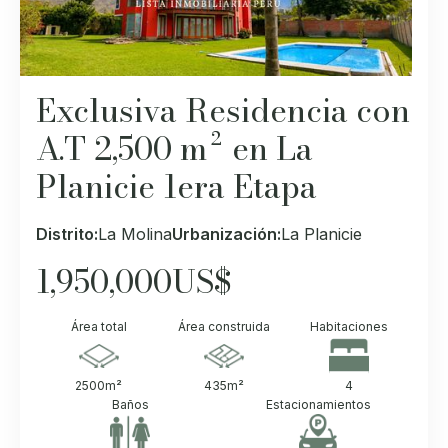
Exclusiva Residencia con
A.T 2,500 m² en La
Planicie 1era Etapa
Distrito:
La Molina
Urbanización:
La Planicie
1,950,000
US$
Área total
Área construida
Habitaciones
2500
m²
435
m²
4
Baños
Estacionamientos