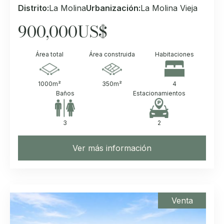
Distrito:
La Molina
Urbanización:
La Molina Vieja
900,000
US$
Área total
Área construida
Habitaciones
1000
m²
350
m²
4
Baños
Estacionamientos
3
2
Ver más información
Venta