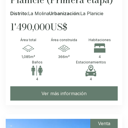
Distrito:
La Molina
Urbanización:
La Planicie
1'490,000
US$
Área total
Área construida
Habitaciones
1,085
m²
366
m²
4
Baños
Estacionamientos
4
4
Ver más información
Venta