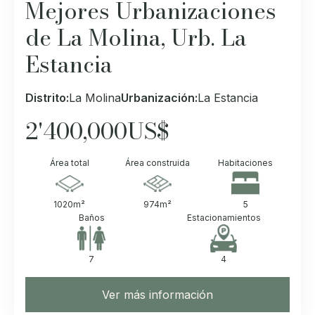
Mejores Urbanizaciones
de La Molina, Urb. La
Estancia
Distrito:
La Molina
Urbanización:
La Estancia
2'400,000
US$
Área total
Área construida
Habitaciones
1020
m²
974
m²
5
Baños
Estacionamientos
7
4
Ver más información