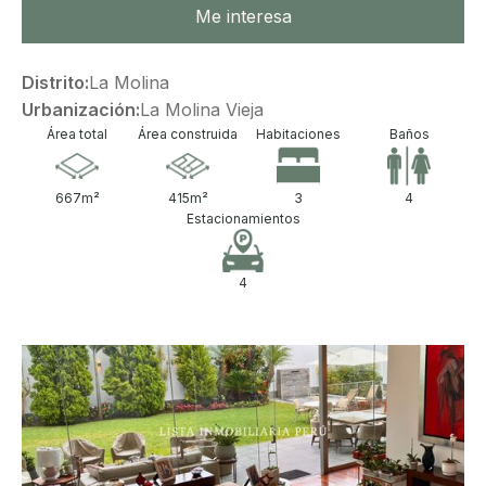
Me interesa
Distrito:
La Molina
Urbanización:
La Molina Vieja
Área total
Área construida
Habitaciones
Baños
667
m²
415
m²
3
4
Estacionamientos
4