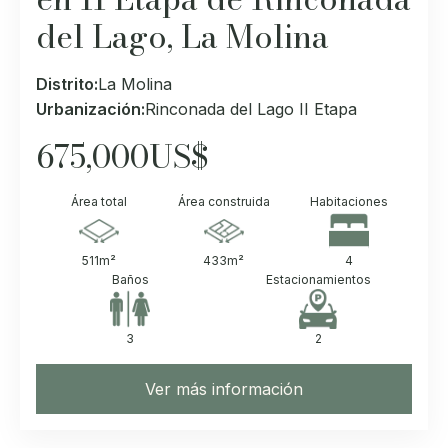
del Lago, La Molina
Distrito:
La Molina
Urbanización:
Rinconada del Lago II Etapa
675,000
US$
Área total
Área construida
Habitaciones
511
m²
433
m²
4
Baños
Estacionamientos
3
2
Ver más información