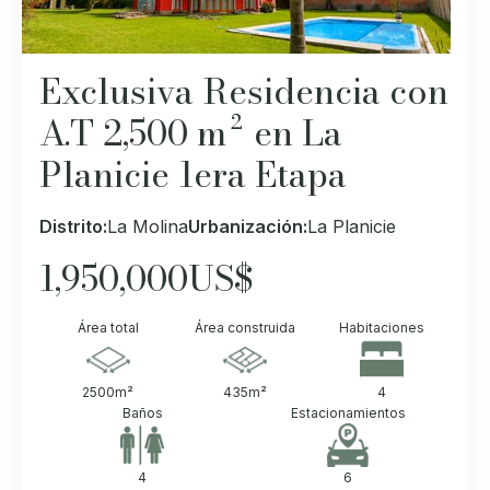
Exclusiva Residencia con
A.T 2,500 m² en La
Planicie 1era Etapa
Distrito:
La Molina
Urbanización:
La Planicie
1,950,000
US$
Área total
Área construida
Habitaciones
2500
m²
435
m²
4
Baños
Estacionamientos
4
6