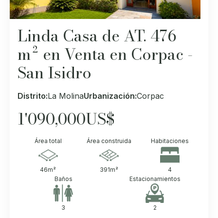
Linda Casa de AT. 476
m² en Venta en Corpac -
San Isidro
Distrito:
La Molina
Urbanización:
Corpac
1'090,000
US$
Área total
Área construida
Habitaciones
46
m²
391
m²
4
Baños
Estacionamientos
3
2