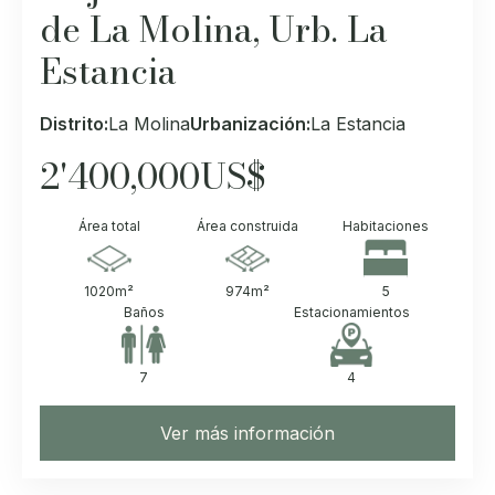
de La Molina, Urb. La
Estancia
Distrito:
La Molina
Urbanización:
La Estancia
2'400,000
US$
Área total
Área construida
Habitaciones
1020
m²
974
m²
5
Baños
Estacionamientos
7
4
Ver más información