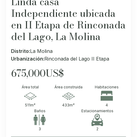
Linda casa
Independiente ubicada
en II Etapa de Rinconada
del Lago, La Molina
Distrito:
La Molina
Urbanización:
Rinconada del Lago II Etapa
675,000
US$
Área total
Área construida
Habitaciones
511
m²
433
m²
4
Baños
Estacionamientos
3
2