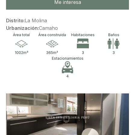
Me interesa
Distrito:
La Molina
Urbanización:
Camaho
Área total
Área construida
Habitaciones
Baños
1002
m²
365
m²
3
3
Estacionamientos
4