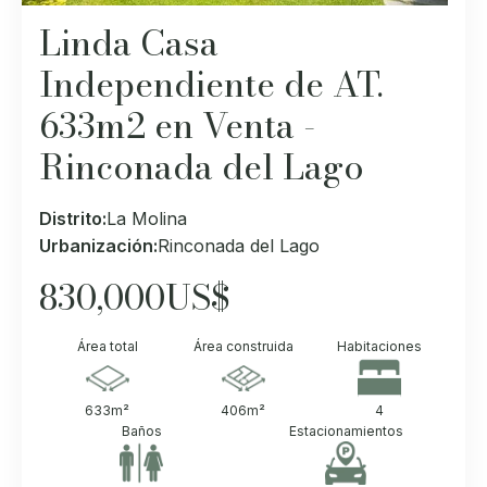
Linda Casa
Independiente de AT.
633m2 en Venta -
Rinconada del Lago
Distrito:
La Molina
Urbanización:
Rinconada del Lago
830,000
US$
Área total
Área construida
Habitaciones
633
m²
406
m²
4
Baños
Estacionamientos