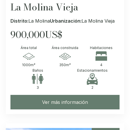
La Molina Vieja
Distrito:
La Molina
Urbanización:
La Molina Vieja
900,000
US$
Área total
Área construida
Habitaciones
1000
m²
350
m²
4
Baños
Estacionamientos
3
2
Ver más información