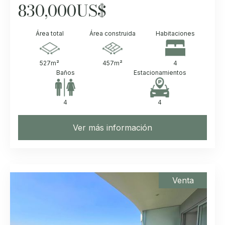
830,000
US$
Área total
Área construida
Habitaciones
527
m²
457
m²
4
Baños
Estacionamientos
4
4
Ver más información
Venta