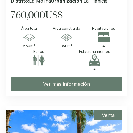
Distrito:
La Molina
Urbanización:
La Planicie
760,000
US$
Área total
Área construida
Habitaciones
560
m²
350
m²
4
Baños
Estacionamientos
3
4
Ver más información
Venta