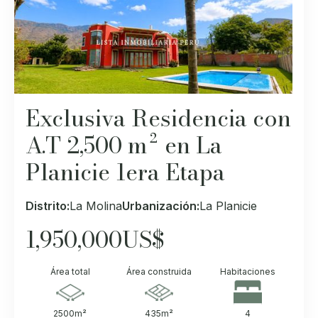
Exclusiva Residencia con
A.T 2,500 m² en La
Planicie 1era Etapa
Distrito:
La Molina
Urbanización:
La Planicie
1,950,000
US$
Área total
Área construida
Habitaciones
2500
m²
435
m²
4