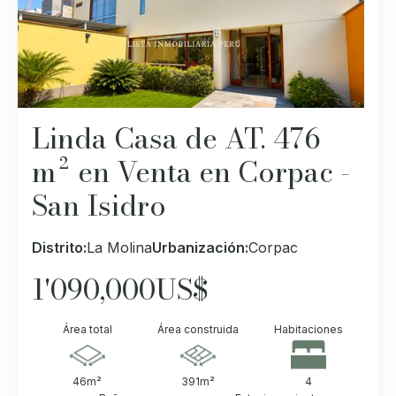
Linda Casa de AT. 476
m² en Venta en Corpac -
San Isidro
Distrito:
La Molina
Urbanización:
Corpac
1'090,000
US$
Área total
Área construida
Habitaciones
46
m²
391
m²
4