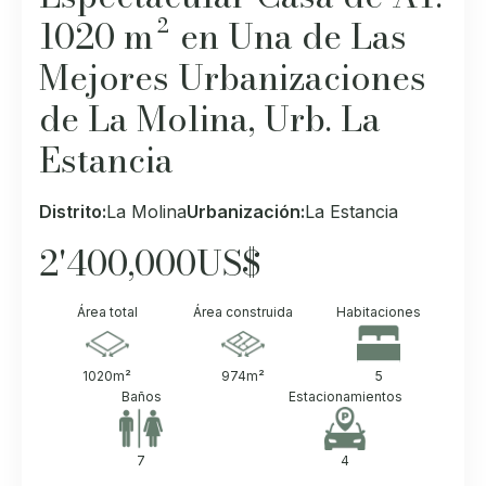
1020 m² en Una de Las
Mejores Urbanizaciones
de La Molina, Urb. La
Estancia
Distrito:
La Molina
Urbanización:
La Estancia
2'400,000
US$
Área total
Área construida
Habitaciones
1020
m²
974
m²
5
Baños
Estacionamientos
7
4