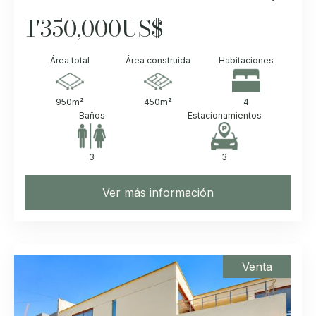
1'350,000
US$
Área total
Área construida
Habitaciones
950
m²
450
m²
4
Baños
Estacionamientos
3
3
Ver más información
Venta