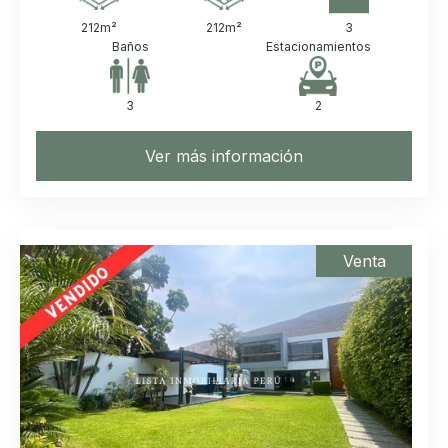
212
m²
212
m²
3
Baños
Estacionamientos
3
2
Ver más información
Venta