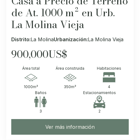
Casa a Precio de Terreno
de At. 1000 m² en Urb.
La Molina Vieja
Distrito:
La Molina
Urbanización:
La Molina Vieja
900,000
US$
Área total
Área construida
Habitaciones
1000
m²
350
m²
4
Baños
Estacionamientos
3
2
Ver más información