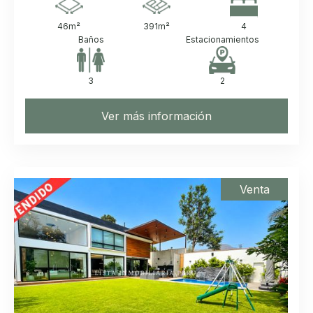
46
m²
391
m²
4
Baños
Estacionamientos
3
2
Ver más información
Venta