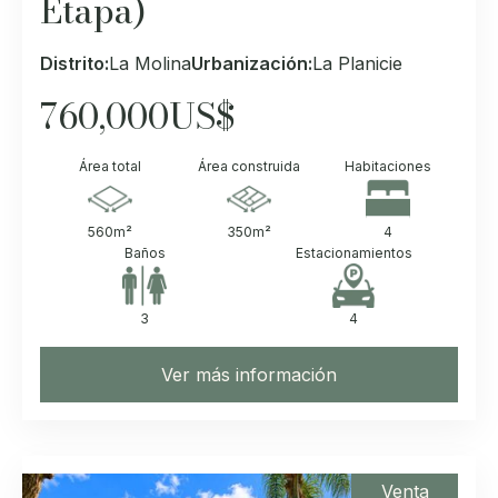
Etapa)
Distrito:
La Molina
Urbanización:
La Planicie
760,000
US$
Área total
Área construida
Habitaciones
560
m²
350
m²
4
Baños
Estacionamientos
3
4
Ver más información
Venta