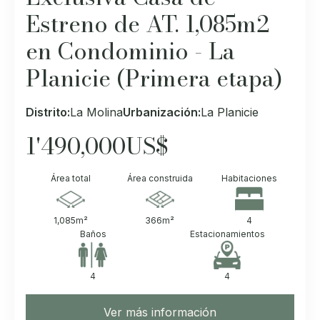
Estreno de AT. 1,085m2
en Condominio - La
Planicie (Primera etapa)
Distrito:
La Molina
Urbanización:
La Planicie
1'490,000
US$
Área total
Área construida
Habitaciones
1,085
m²
366
m²
4
Baños
Estacionamientos
4
4
Ver más información