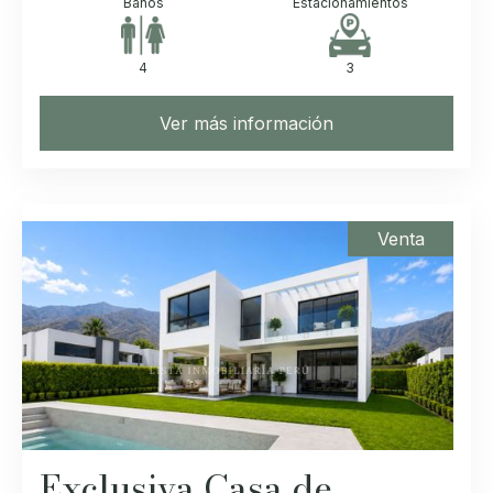
Baños
Estacionamientos
4
3
Ver más información
Venta
Exclusiva Casa de