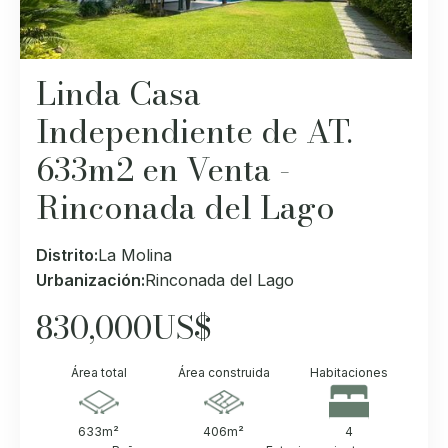
Linda Casa
Independiente de AT.
633m2 en Venta -
Rinconada del Lago
Distrito:
La Molina
Urbanización:
Rinconada del Lago
830,000
US$
Área total
Área construida
Habitaciones
633
m²
406
m²
4