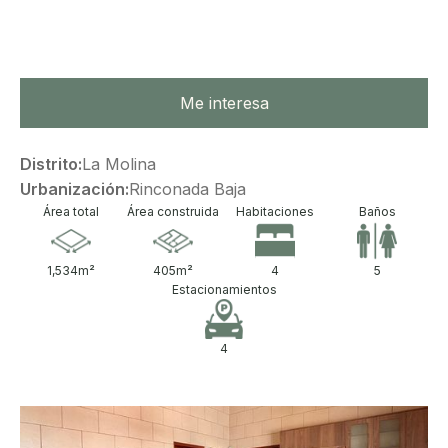
Me interesa
Distrito:
La Molina
Urbanización:
Rinconada Baja
Área total
Área construida
Habitaciones
Baños
1,534
m²
405
m²
4
5
Estacionamientos
4