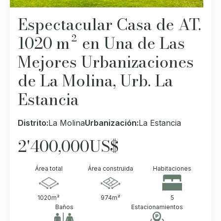
Espectacular Casa de AT.
1020 m² en Una de Las
Mejores Urbanizaciones
de La Molina, Urb. La
Estancia
Distrito:
La Molina
Urbanización:
La Estancia
2'400,000
US$
Área total
Área construida
Habitaciones
1020
m²
974
m²
5
Baños
Estacionamientos