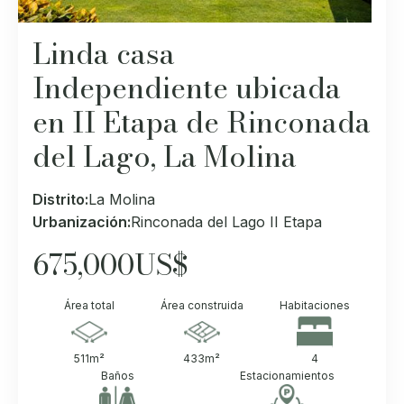
Linda casa
Independiente ubicada
en II Etapa de Rinconada
del Lago, La Molina
Distrito:
La Molina
Urbanización:
Rinconada del Lago II Etapa
675,000
US$
Área total
Área construida
Habitaciones
511
m²
433
m²
4
Baños
Estacionamientos