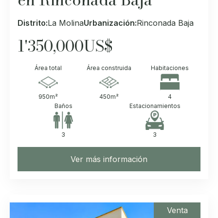
Distrito:
La Molina
Urbanización:
Rinconada Baja
1'350,000
US$
Área total
Área construida
Habitaciones
950
m²
450
m²
4
Baños
Estacionamientos
3
3
Ver más información
Venta