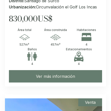
Distrito:
Santiago de Surco
Urbanización:
Circunvalación el Golf Los Incas
830,000
US$
Área total
Área construida
Habitaciones
527
m²
457
m²
4
Baños
Estacionamientos
4
4
Ver más información
Venta