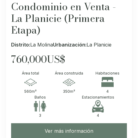
Condominio en Venta -
La Planicie (Primera
Etapa)
Distrito:
La Molina
Urbanización:
La Planicie
760,000
US$
Área total
Área construida
Habitaciones
560
m²
350
m²
4
Baños
Estacionamientos
3
4
Ver más información