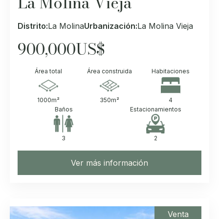
La Molina Vieja
Distrito:
La Molina
Urbanización:
La Molina Vieja
900,000
US$
Área total
Área construida
Habitaciones
1000
m²
350
m²
4
Baños
Estacionamientos
3
2
Ver más información
Venta