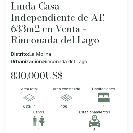
Linda Casa
Independiente de AT.
633m2 en Venta -
Rinconada del Lago
Distrito:
La Molina
Urbanización:
Rinconada del Lago
830,000
US$
Área total
Área construida
Habitaciones
633
m²
406
m²
4
Baños
Estacionamientos
4
3