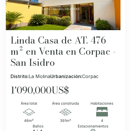
Linda Casa de AT. 476
m² en Venta en Corpac -
San Isidro
Distrito:
La Molina
Urbanización:
Corpac
1'090,000
US$
Área total
Área construida
Habitaciones
46
m²
391
m²
4
Baños
Estacionamientos