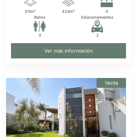
511
m²
433
m²
4
Baños
Estacionamientos
3
2
Ver más información
Venta