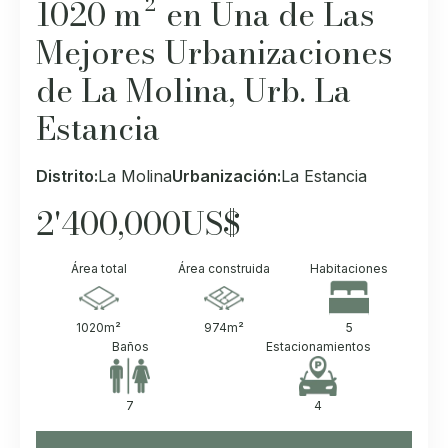
1020 m² en Una de Las
Mejores Urbanizaciones
de La Molina, Urb. La
Estancia
Distrito:
La Molina
Urbanización:
La Estancia
2'400,000
US$
Área total
Área construida
Habitaciones
1020
m²
974
m²
5
Baños
Estacionamientos
7
4