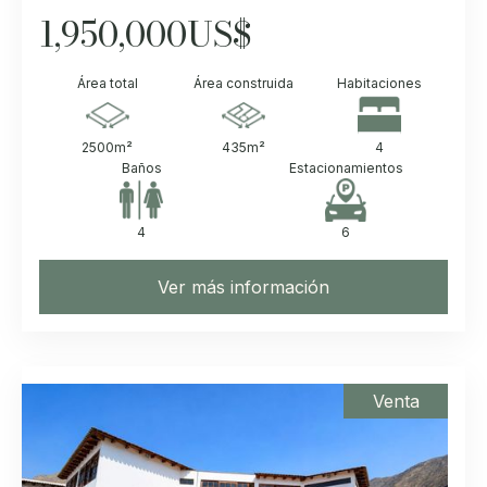
1,950,000
US$
Área total
Área construida
Habitaciones
2500
m²
435
m²
4
Baños
Estacionamientos
4
6
Ver más información
Venta