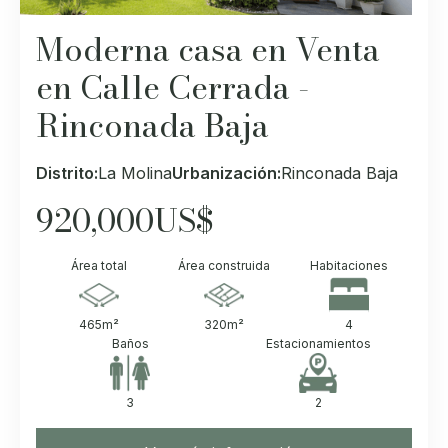
Moderna casa en Venta
en Calle Cerrada -
Rinconada Baja
Distrito:
La Molina
Urbanización:
Rinconada Baja
920,000
US$
Área total
Área construida
Habitaciones
465
m²
320
m²
4
Baños
Estacionamientos
3
2