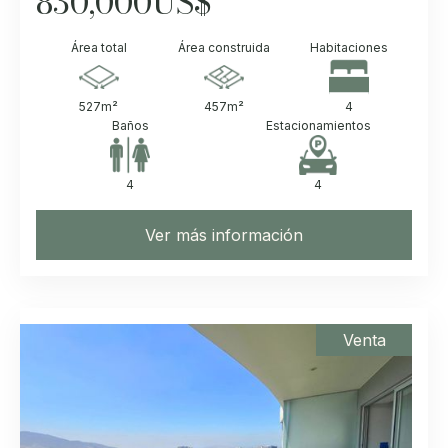
830,000
US$
Área total
Área construida
Habitaciones
527
m²
457
m²
4
Baños
Estacionamientos
4
4
Ver más información
Venta