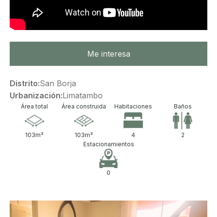
Me interesa
Distrito:
San Borja
Urbanización:
Limatambo
Área total
Área construida
Habitaciones
Baños
103
m²
103
m²
4
2
Estacionamientos
0