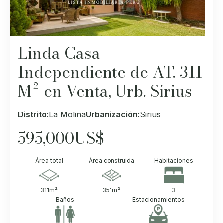
Linda Casa
Independiente de AT. 311
M² en Venta, Urb. Sirius
Distrito:
La Molina
Urbanización:
Sirius
595,000
US$
Área total
Área construida
Habitaciones
311
m²
351
m²
3
Baños
Estacionamientos