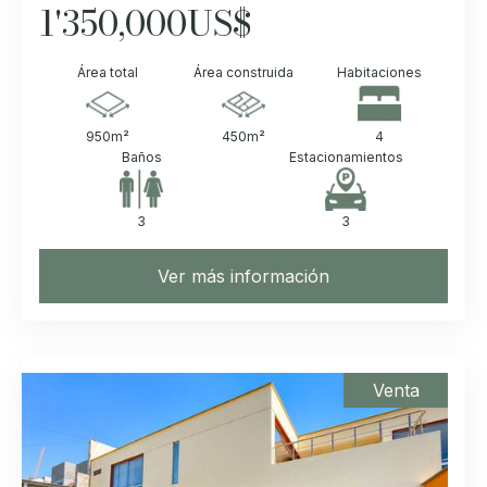
1'350,000
US$
Área total
Área construida
Habitaciones
950
m²
450
m²
4
Baños
Estacionamientos
3
3
Ver más información
Venta