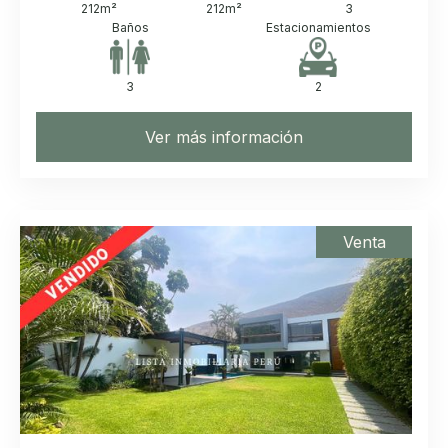
212
m²
212
m²
3
Baños
Estacionamientos
3
2
Ver más información
Venta