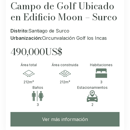
Campo de Golf Ubicado
en Edificio Moon – Surco
Distrito:
Santiago de Surco
Urbanización:
Circunvalación Golf los Incas
490,000
US$
Área total
Área construida
Habitaciones
212
m²
212
m²
3
Baños
Estacionamientos
3
2
Ver más información