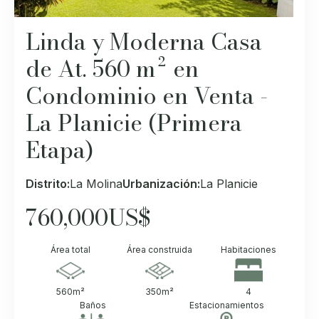
Linda y Moderna Casa
de At. 560 m² en
Condominio en Venta -
La Planicie (Primera
Etapa)
Distrito:
La Molina
Urbanización:
La Planicie
760,000
US$
Área total
Área construida
Habitaciones
560
m²
350
m²
4
Baños
Estacionamientos