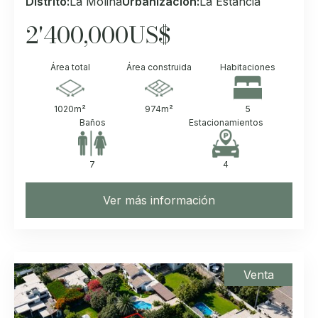
Distrito:
La Molina
Urbanización:
La Estancia
2'400,000
US$
Área total
Área construida
Habitaciones
1020
m²
974
m²
5
Baños
Estacionamientos
7
4
Ver más información
Venta