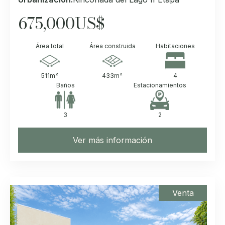
675,000
US$
Área total
Área construida
Habitaciones
511
m²
433
m²
4
Baños
Estacionamientos
3
2
Ver más información
Venta