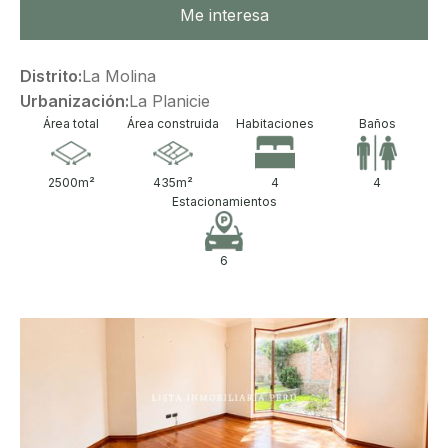
Me interesa
Distrito:
La Molina
Urbanización:
La Planicie
Área total
Área construida
Habitaciones
Baños
2500
m²
435
m²
4
4
Estacionamientos
6