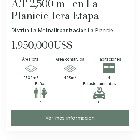
A.T 2,500 m² en La
Planicie 1era Etapa
Distrito:
La Molina
Urbanización:
La Planicie
1,950,000
US$
Área total
Área construida
Habitaciones
2500
m²
435
m²
4
Baños
Estacionamientos
4
6
Ver más información