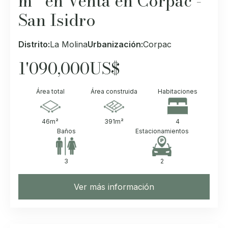
m² en Venta en Corpac -
San Isidro
Distrito:
La Molina
Urbanización:
Corpac
1'090,000
US$
Área total
Área construida
Habitaciones
46
m²
391
m²
4
Baños
Estacionamientos
3
2
Ver más información