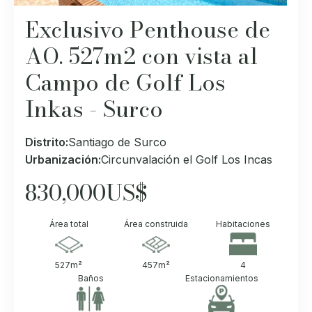
Exclusivo Penthouse de
AO. 527m2 con vista al
Campo de Golf Los
Inkas - Surco
Distrito:
Santiago de Surco
Urbanización:
Circunvalación el Golf Los Incas
830,000
US$
Área total
Área construida
Habitaciones
527
m²
457
m²
4
Baños
Estacionamientos