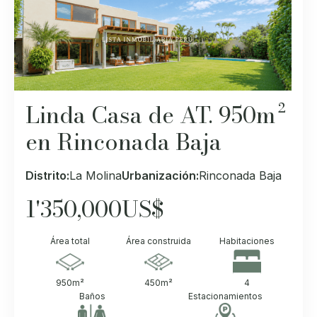
Linda Casa de AT. 950m²
en Rinconada Baja
Distrito:
La Molina
Urbanización:
Rinconada Baja
1'350,000
US$
Área total
Área construida
Habitaciones
950
m²
450
m²
4
Baños
Estacionamientos